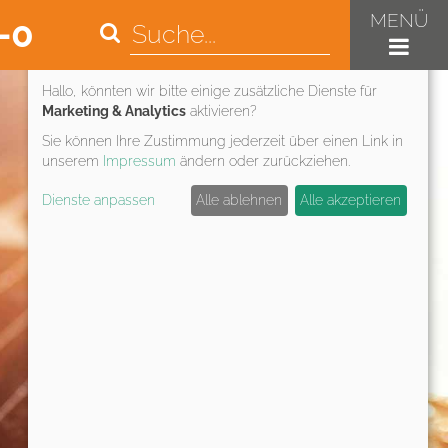
MENÜ
-0
Datenschutz & Nutzungserlebnis
Hallo, könnten wir bitte einige zusätzliche Dienste für
Marketing & Analytics
aktivieren?
Sie können Ihre Zustimmung jederzeit über einen Link in
unserem
Impressum
ändern oder zurückziehen.
Dienste anpassen
Alle ablehnen
Alle akzeptieren