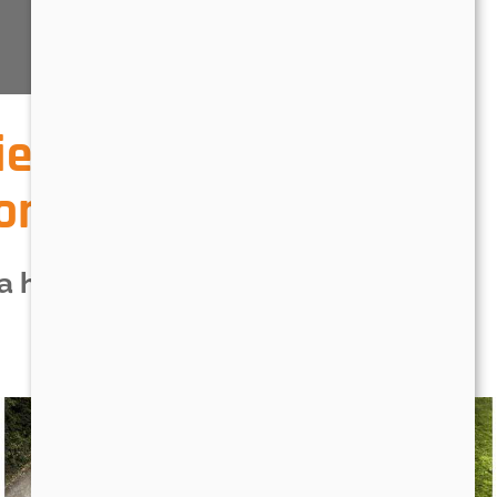
ie noch einmal die
ortet.
ma haben