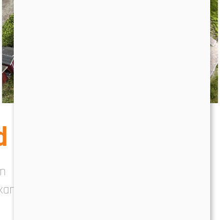
d
en
ikanlage