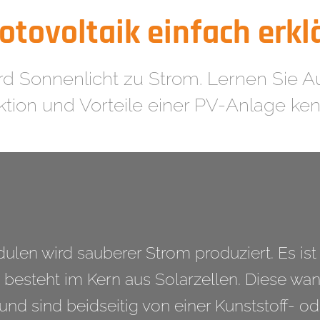
otovoltaik einfach erklä
rd Sonnenlicht zu Strom. Lernen Sie A
tion und Vorteile einer PV-Anlage ke
ulen wird sauberer Strom produziert. Es ist 
besteht im Kern aus Solarzellen. Diese wan
und sind beidseitig von einer Kunststoff- o