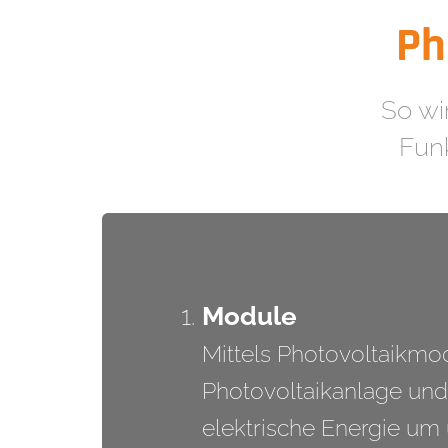
Ph
So wi
Funk
Module
Mittels Photovoltaikmod
Photovoltaikanlage und 
elektrische Energie um 