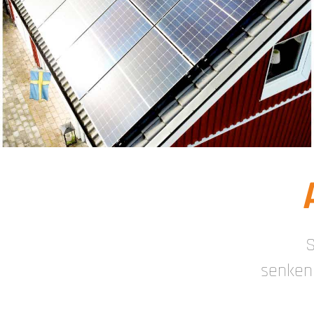
S
senken 