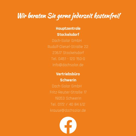
Wir beraten Sie gerne jederzeit kostenfrei!
Hauptzentrale
Stockelsdorf
Dach-Solar GmbH
Rudolf-Diesel-Straße 22
23617 Stockelsdorf
Tel. 0451 - 120 150-0
info@dachsolar.de
Vertriebsbüro
Schwerin
Dach-Solar GmbH
Fritz-Reuter-Straße 17
19053 Schwerin
Tel. 0172 / 40 84 612
krause@dachsolar.de