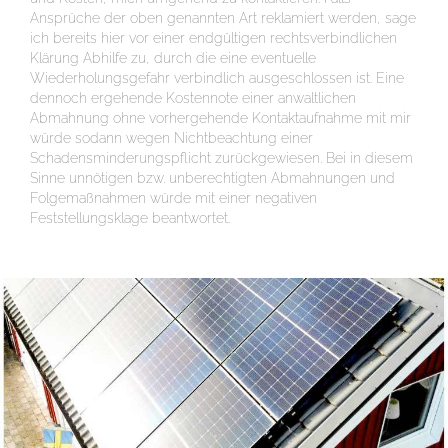
Ansprüche der oben genannten Art reklamiert werden, sage
ich bereits hier vor einer endgültigen rechtsverbindlichen
Klärung Abhilfe zu, durch die eine eventuelle
Wiederholungsgefahr verbindlich ausgeschlossen ist. Eine
dennoch ergehende Kostennote einer anwaltlichen
Abmahnung ohne vorhergehende Kontaktaufnahme mit mir
würde sodann wegen Nichtbeachtung einer
Schadensminderungspflicht zurückgewiesen. Bei in diesem
Sinne unnötigen bzw. unberechtigten Abmahnungen und
Folgemaßnahmen würde mit einer negativen
Feststellungsklage beantwortet.