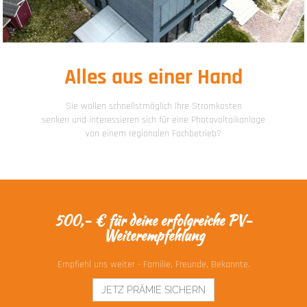
Alles aus einer Hand
Sie wollen schnellstmöglich Ihre Stromkosten
senken und interessieren sich für eine Photovoltaikanlage
von einem regionalen Fachbetrieb?
500,- € für deine erfolgreiche PV-
Weiterempfehlung
Empfiehl uns weiter - Familie, Freunde, Bekannte.
JETZ PRÄMIE SICHERN