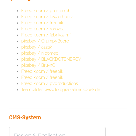
Freepik.com / prostooleh
Freepik.com /
tawatchai07
Freepik.com /
freepik
Freepik.com /
rorozoa
Freepik.com / fabrikasimf
pixabay /
GrumpyBeere
pixabay /
aszak
pixabay /
nicomeo
pixabay / BLACKDOTENERGY
pixabay /
Bru-nO
Freepik.com /
freepik
Freepik.com /
freepik
Freepik.com /
pvproductions
Teambilder: www.fotograf-ahrensboek.de
CMS-System
Design & Realisation