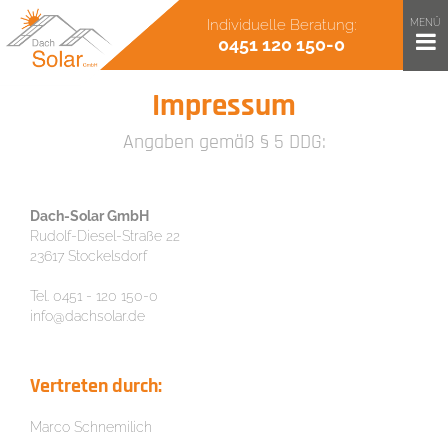
Individuelle Beratung:
MENÜ
0451 120 150-0
Impressum
Angaben gemäß § 5 DDG:
Dach-Solar GmbH
Rudolf-Diesel-Straße 22
23617 Stockelsdorf
Tel. 0451 - 120 150-0
info@dachsolar.de
Vertreten durch:
Marco Schnemilich