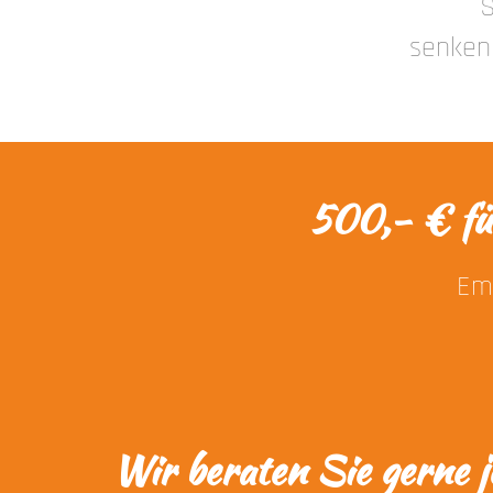
S
senken 
500,- € fü
Emp
Wir beraten Sie gerne j