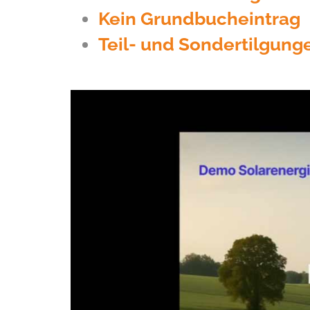
Kein Grundbucheintrag
Teil- und Sondertilgung