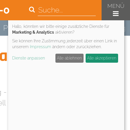
MENÜ
-0
Datenschutz & Nutzungserlebnis
Photovoltaikanlagen
Finanzierung
Hallo, könnten wir bitte einige zusätzliche Dienste für
Marketing & Analytics
aktivieren?
Sie können Ihre Zustimmung jederzeit über einen Link in
unserem
Impressum
ändern oder zurückziehen.
taikanlage
Dienste anpassen
Alle ablehnen
Alle akzeptieren
g - ganz ohne Vorauszahlung.
duell und passgenau zu