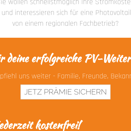
ie wollen schnellstmöglich Ihre Stromkost
und interessieren sich für eine Photovolta
von einem regionalen Fachbetrieb?
r deine erfolgreiche PV-Weite
fiehl uns weiter - Familie, Freunde, Bekan
JETZ PRÄMIE SICHERN
ederzeit kostenfrei!